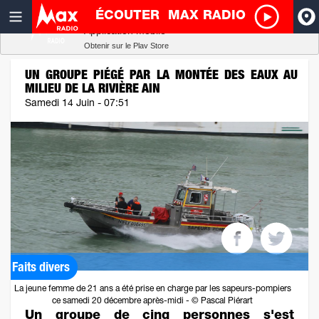
ÉCOUTER
MAX RADIO
Radio SCOOP
A
Télécharger
Application mobile
Obtenir sur le Play Store
I
UN GROUPE PIÉGÉ PAR LA MONTÉE DES EAUX AU
MILIEU DE LA RIVIÈRE AIN
R
Samedi 14 Juin - 07:51
H
P
Faits divers
La jeune femme de 21 ans a été prise en charge par les sapeurs-pompiers
ce samedi 20 décembre après-midi - © Pascal Piérart
Un groupe de cinq personnes s'est