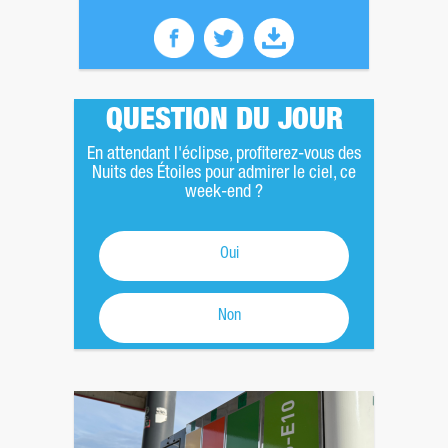
QUESTION DU JOUR
En attendant l'éclipse, profiterez-vous des
Nuits des Étoiles pour admirer le ciel, ce
week-end ?
Oui
Non