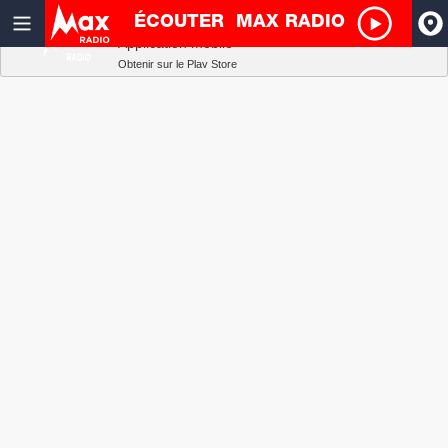
ÉCOUTER
MAX RADIO
Radio SCOOP
A
Télécharger
Application mobile
Obtenir sur le Play Store
I
R
H
P