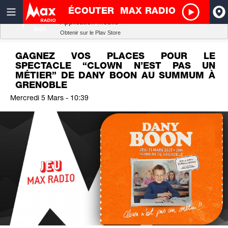
ÉCOUTER
MAX RADIO
Radio SCOOP
A
Télécharger
Application mobile
Obtenir sur le Play Store
I
GAGNEZ VOS PLACES POUR LE
SPECTACLE “CLOWN N’EST PAS UN
R
MÉTIER” DE DANY BOON AU SUMMUM À
GRENOBLE
Mercredi 5 Mars - 10:39
H
P