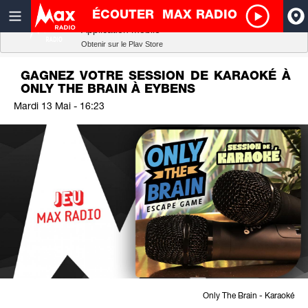
ÉCOUTER
MAX RADIO
Radio SCOOP
A
Télécharger
Application mobile
Obtenir sur le Play Store
I
GAGNEZ VOTRE SESSION DE KARAOKÉ À
ONLY THE BRAIN À EYBENS
R
Mardi 13 Mai - 16:23
H
P
Only The Brain - Karaoké