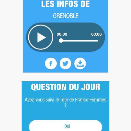
LES INFOS DE
GRENOBLE
00:00
00:00
QUESTION DU JOUR
Avez-vous suivi le Tour de France Femmes
?
Oui