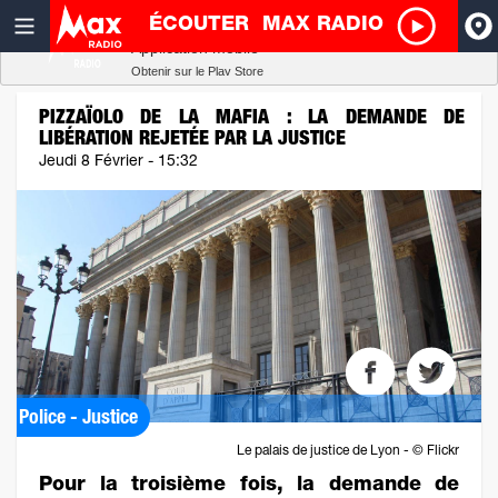
ÉCOUTER
MAX RADIO
Radio SCOOP
A
Télécharger
Application mobile
Obtenir sur le Play Store
I
PIZZAÏOLO DE LA MAFIA : LA DEMANDE DE
LIBÉRATION REJETÉE PAR LA JUSTICE
R
Jeudi 8 Février - 15:32
H
P
Police - Justice
Le palais de justice de Lyon - © Flickr
Pour la troisième fois, la demande de