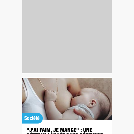
Société
"J'AI FAIM, JE MANGE" : UNE