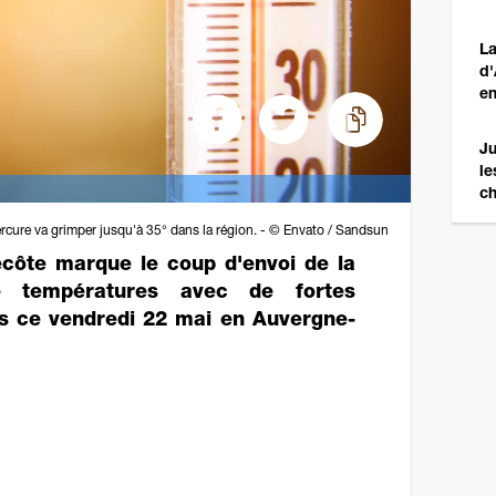
La
d'
en
Ju
le
ch
rcure va grimper jusqu'à 35° dans la région. - © Envato / Sandsun
côte marque le coup d'envoi de la
té températures avec de fortes
s ce vendredi 22 mai en Auvergne-