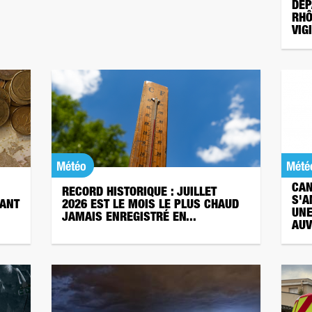
DÉP
RHÔ
VIG
Météo
Mété
CAN
RECORD HISTORIQUE : JUILLET
S'A
DANT
2026 EST LE MOIS LE PLUS CHAUD
UNE
JAMAIS ENREGISTRÉ EN...
AUV