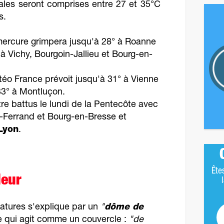
les seront comprises entre 27 et 35°C
s.
mercure grimpera jusqu'à 28° à Roanne
à Vichy, Bourgoin-Jallieu et Bourg-en-
o France prévoit jusqu'à 31° à Vienne
33° à Montluçon.
re battus le lundi de la Pentecôte avec
-Ferrand et Bourg-en-Bresse et
 Lyon
.
Ête
leur
atures s'explique par un
"
dôme de
qui agit comme un couvercle :
"de