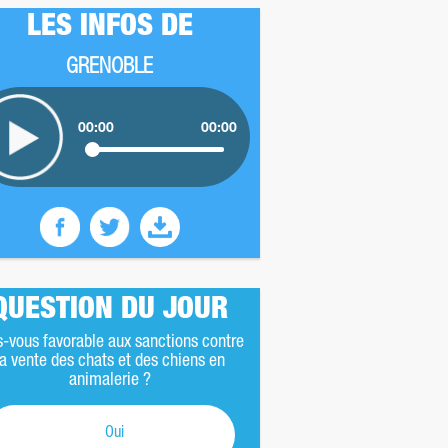
LES INFOS DE
GRENOBLE
00:00
00:00
QUESTION DU JOUR
s-vous favorable aux sanctions contre
la vente des chats et des chiens en
animalerie ?
Oui