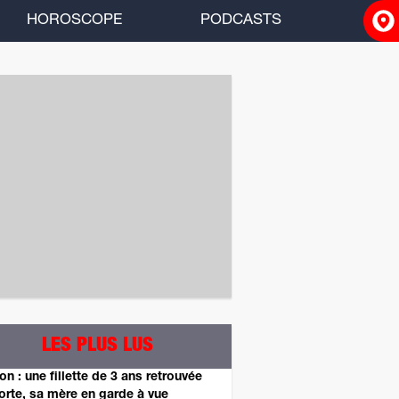
HOROSCOPE
PODCASTS
ACCUEIL
INFOS
RADIO
HOROSCOPE
PODCASTS
LES PLUS LUS
on : une fillette de 3 ans retrouvée
rte, sa mère en garde à vue