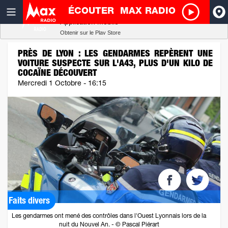
ÉCOUTER
MAX RADIO
Radio SCOOP
A
Télécharger
Application mobile
Obtenir sur le Play Store
I
PRÈS DE LYON : LES GENDARMES REPÈRENT UNE
VOITURE SUSPECTE SUR L'A43, PLUS D'UN KILO DE
COCAÏNE DÉCOUVERT
R
Mercredi 1 Octobre - 16:15
H
P
Faits divers
Les gendarmes ont mené des contrôles dans l'Ouest Lyonnais lors de la
nuit du Nouvel An. - © Pascal Piérart