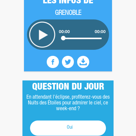
LES INFOS DE
GRENOBLE
00:00
00:00
QUESTION DU JOUR
En attendant l'éclipse, profiterez-vous des
Nuits des Étoiles pour admirer le ciel, ce
week-end ?
Oui