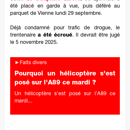
été placé en garde à vue, puis déféré au
parquet de Vienne lundi 29 septembre.
Déjà condamné pour trafic de drogue, le
trentenaire
a été écroué
. Il devrait être jugé
le 5 novembre 2025.
►Faits divers
Pourquoi un hélicoptère s'est
posé sur l'A89 ce mardi ?
Un hélicoptère s'est posé sur l'A89 ce
mardi...