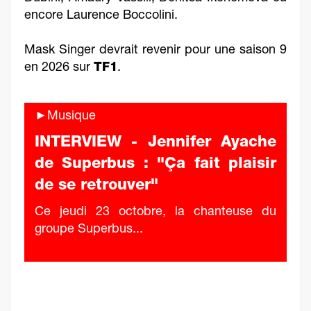
encore Laurence Boccolini.
Mask Singer devrait revenir pour une saison 9
en 2026 sur
TF1
.
►Musique
INTERVIEW - Jennifer Ayache
de Superbus : "Ça fait plaisir
de se retrouver"
Ce jeudi 23 octobre, la chanteuse du
groupe Superbus...