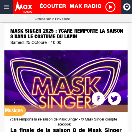
ÉCOUTER
MAX RADIO
Radio SCOOP
A
Télécharger
Application mobile
Obtenir sur le Play Store
I
MASK SINGER 2025 : YCARE REMPORTE LA SAISON
8 DANS LE COSTUME DU LAPIN
R
Samedi 25 Octobre - 10:00
H
P
Musique
Ycare remporte la 8e saison de Mask Singer - © Mask Singer compte
Facebook
La finale de la saison 8 de Mask Singer