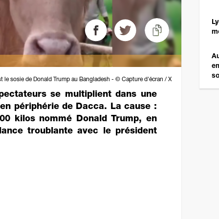
Ly
mo
Au
em
so
st le sosie de Donald Trump au Bangladesh - © Capture d'écran / X
pectateurs se multiplient dans une
en périphérie de Dacca. La cause :
 700 kilos nommé Donald Trump, en
ance troublante avec le président