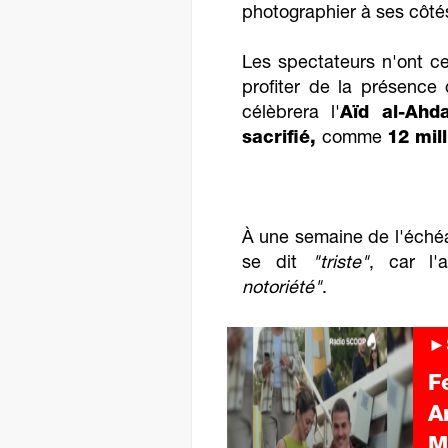
photographier à ses côté
Les spectateurs n'ont c
profiter de la présence
célèbrera l'
Aïd al-Ahda
sacrifié,
comme
12 mil
À une semaine de l'échéa
se dit
"triste"
, car l'
notoriété"
.
►S
F
A
M