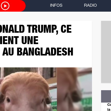
O
INFOS
RADIO
ONALD TRUMP, CE
IENT UNE
N AU BANGLADESH
Ca
la