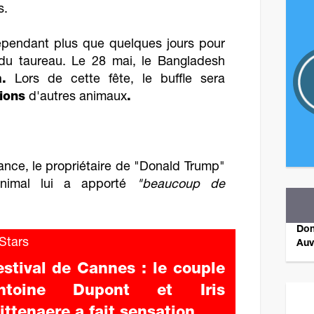
s.
ependant plus que quelques jours pour
 du taureau. Le 28 mai, le Bangladesh
.
Lors de cette fête, le buffle sera
lions
d'autres animaux
.
nce, le propriétaire de "Donald Trump"
animal lui a apporté
"beaucoup de
Don
tars
Auv
estival de Cannes : le couple
ntoine Dupont et Iris
Revene
ittenaere a fait sensation