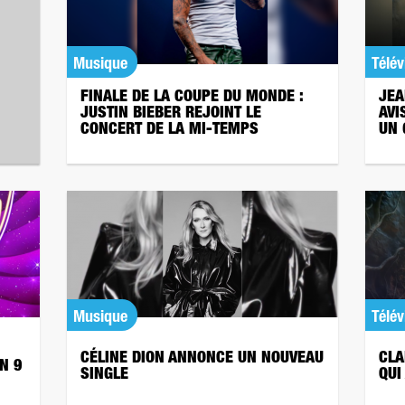
Musique
Télév
FINALE DE LA COUPE DU MONDE :
JEA
JUSTIN BIEBER REJOINT LE
AVI
CONCERT DE LA MI-TEMPS
UN 
Musique
Télév
CÉLINE DION ANNONCE UN NOUVEAU
CLA
N 9
SINGLE
QUI