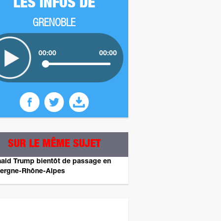
LES INFOS DE
GRENOBLE
00:00
00:00
SUR LE MÊME SUJET
ald Trump bientôt de passage en
ergne-Rhône-Alpes
z plus tard pour un autre sondage ! ;)