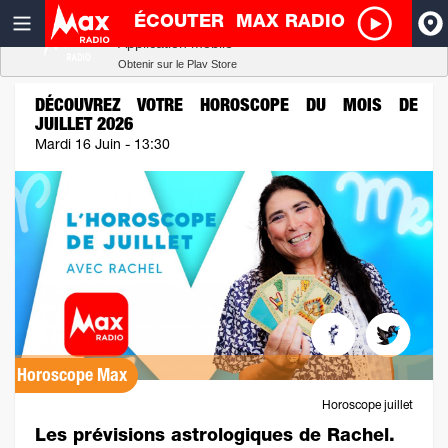
ÉCOUTER
MAX RADIO
Radio SCOOP
A
Télécharger
Application mobile
Obtenir sur le Play Store
I
DÉCOUVREZ VOTRE HOROSCOPE DU MOIS DE
JUILLET 2026
R
Mardi 16 Juin - 13:30
H
P
Horoscope Max
Horoscope juillet
Les prévisions astrologiques de Rachel.