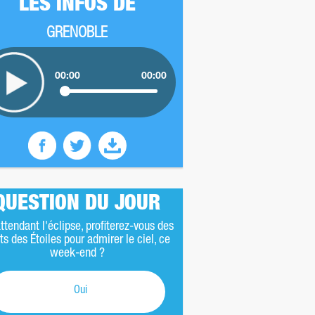
LES INFOS DE
GRENOBLE
00:00
00:00
QUESTION DU JOUR
ttendant l'éclipse, profiterez-vous des
ts des Étoiles pour admirer le ciel, ce
week-end ?
Oui