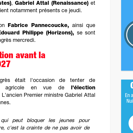
stes)
,
Gabriel Attal (Renaissance)
et
ient notamment présents ce jeudi.
ion
Fabrice Pannecoucke,
ainsi que
Édouard Philippe (Horizons),
se sont
grès mercredi.
ion avant la
027
grès était l'occasion de tenter de
de agricole en vue de
l'élection
. L'ancien Premier ministre Gabriel Attal
En a
Nui
unes.
qui peut bloquer les jeunes pour
ure, c'est la crainte de ne pas avoir de