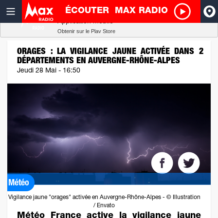
ÉCOUTER
MAX RADIO
Radio SCOOP
A
Télécharger
Application mobile
Obtenir sur le Play Store
I
ORAGES : LA VIGILANCE JAUNE ACTIVÉE DANS 2
DÉPARTEMENTS EN AUVERGNE-RHÔNE-ALPES
R
Jeudi 28 Mai - 16:50
H
P
Météo
Vigilance jaune "orages" activée en Auvergne-Rhône-Alpes - © Illustration
/ Envato
Météo France active la vigilance jaune