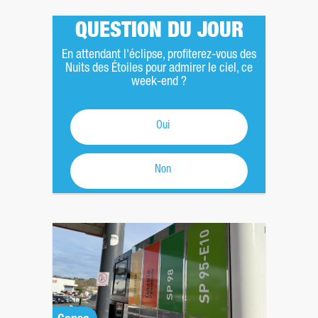
QUESTION DU JOUR
En attendant l'éclipse, profiterez-vous des
Nuits des Étoiles pour admirer le ciel, ce
week-end ?
Oui
Non