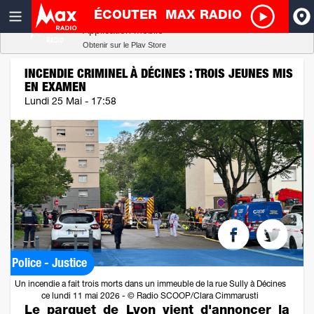
ÉCOUTER
MAX RADIO
Radio SCOOP
A
Télécharger
Application mobile
Obtenir sur le Play Store
I
INCENDIE CRIMINEL À DÉCINES : TROIS JEUNES MIS
EN EXAMEN
R
Lundi 25 Mai - 17:58
H
P
Police - Justice
Un incendie a fait trois morts dans un immeuble de la rue Sully à Décines
ce lundi 11 mai 2026 - © Radio SCOOP/Clara Cimmarusti
Le parquet de Lyon vient d'annoncer la