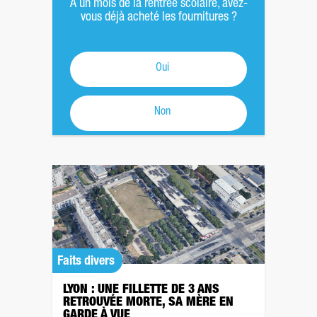
À un mois de la rentrée scolaire, avez-
vous déjà acheté les fournitures ?
Oui
Non
Faits divers
LYON : UNE FILLETTE DE 3 ANS
RETROUVÉE MORTE, SA MÈRE EN
GARDE À VUE