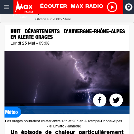
ÉCOUTER
MAX RADIO
Radio SCOOP
A
Télécharger
Application mobile
Obtenir sur le Play Store
I
HUIT DÉPARTEMENTS D'AUVERGNE-RHÔNE-ALPES
EN ALERTE ORAGES
R
Lundi 25 Mai - 09:08
H
P
Météo
Des orages pourraient éclater entre 15h et 20h en Auvergne-Rhône-Alpes.
- © Envato / Janno86
Un épisode de chaleur particulièrement