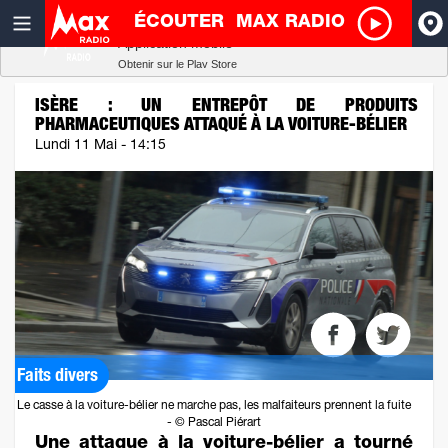
ÉCOUTER
MAX RADIO
Radio SCOOP
A
Télécharger
Application mobile
Obtenir sur le Play Store
I
ISÈRE : UN ENTREPÔT DE PRODUITS
PHARMACEUTIQUES ATTAQUÉ À LA VOITURE-BÉLIER
R
Lundi 11 Mai - 14:15
H
P
Faits divers
Le casse à la voiture-bélier ne marche pas, les malfaiteurs prennent la fuite
- © Pascal Piérart
Une attaque à la voiture-bélier a tourné