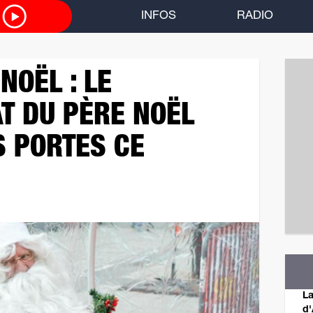
O
INFOS
RADIO
NOËL : LE
T DU PÈRE NOËL
S PORTES CE
La
d'