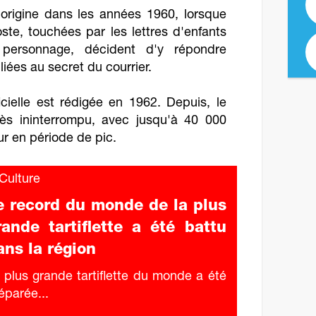
 origine dans les années 1960, lorsque
te, touchées par les lettres d'enfants
personnage, décident d'y répondre
 liées au secret du courrier.
cielle est rédigée en 1962. Depuis, le
ès ininterrompu, avec jusqu'à 40 000
ur en période de pic.
ulture
e record du monde de la plus
rande tartiflette a été battu
ans la région
 plus grande tartiflette du monde a été
éparée...