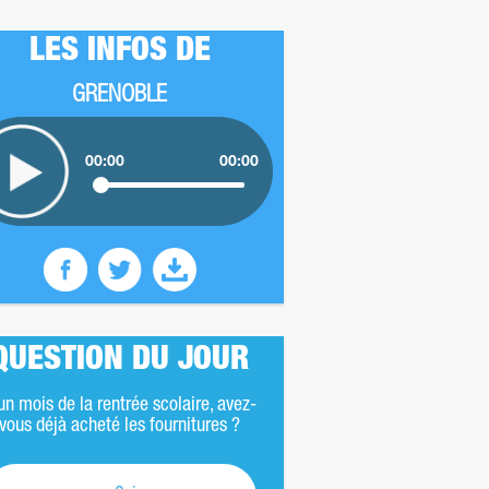
LES INFOS DE
GRENOBLE
00:00
00:00
QUESTION DU JOUR
un mois de la rentrée scolaire, avez-
vous déjà acheté les fournitures ?