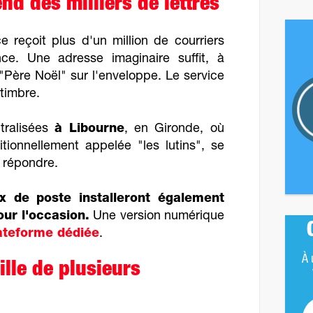
nd des milliers de lettres
e reçoit plus d'un million de courriers
ce. Une adresse imaginaire suffit, à
"Père Noël" sur l'enveloppe. Le service
timbre.
tralisées
à Libourne
, en Gironde, où
tionnellement appelée "les lutins", se
y répondre.
x de poste installeront également
our l'occasion.
Une version numérique
lateforme dédiée
.
À 
ille de plusieurs