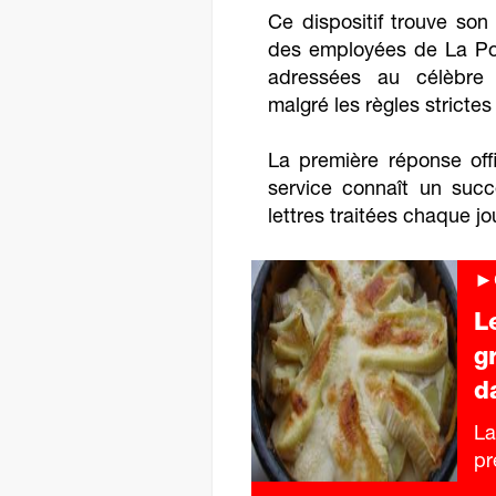
Ce dispositif trouve son
des employées de La Pos
adressées au célèbre 
malgré les règles strictes
La première réponse offi
service connaît un succ
lettres traitées chaque jo
►C
L
g
d
La
pr