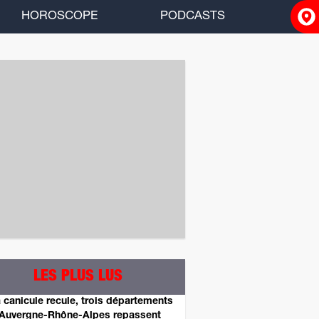
HOROSCOPE
PODCASTS
ACCUEIL
INFOS
RADIO
HOROSCOPE
PODCASTS
LES PLUS LUS
 canicule recule, trois départements
Auvergne-Rhône-Alpes repassent