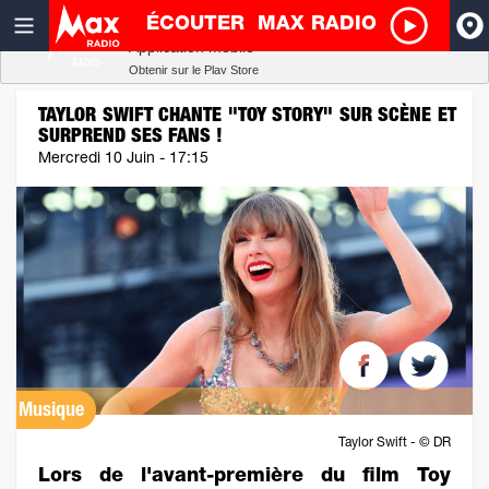
ÉCOUTER
MAX RADIO
Radio SCOOP
A
Télécharger
Application mobile
Obtenir sur le Play Store
I
TAYLOR SWIFT CHANTE "TOY STORY" SUR SCÈNE ET
SURPREND SES FANS !
R
Mercredi 10 Juin - 17:15
H
P
Musique
Taylor Swift - © DR
Lors de l'avant-première du film Toy