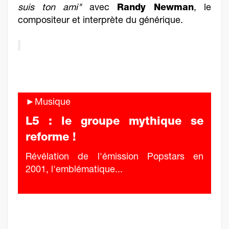
suis ton ami"
avec
Randy Newman
, le
compositeur et interprète du générique.
►Musique
L5 : le groupe mythique se
reforme !
Révélation de l'émission Popstars en
2001, l'emblématique...