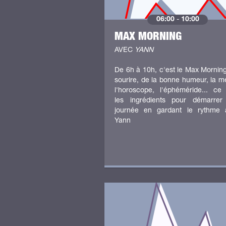
06:00
-
10:00
MAX MORNING
AVEC
YANN
De 6h à 10h, c'est le Max Mornin
sourire, de la bonne humeur, la m
l'horoscope, l'éphéméride... ce
les ingrédients pour démarrer
journée en gardant le rythme 
Yann