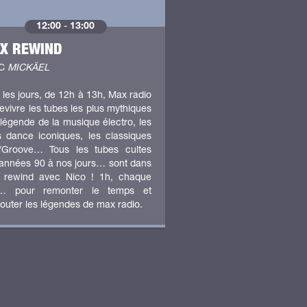
12:00
-
13:00
X REWIND
EC
MICKÄEL
 les jours, de 12h à 13h, Max radio
 revivre les tubes les plus mythiques
 légende de la musique électro, les
es dance iconiques, les classiques
/Groove… Tous les tubes cultes
années 90 à nos jours… sont dans
 rewind avec Nico ! 1h, chaque
r… pour remonter le temps et
outer les légendes de max radio.