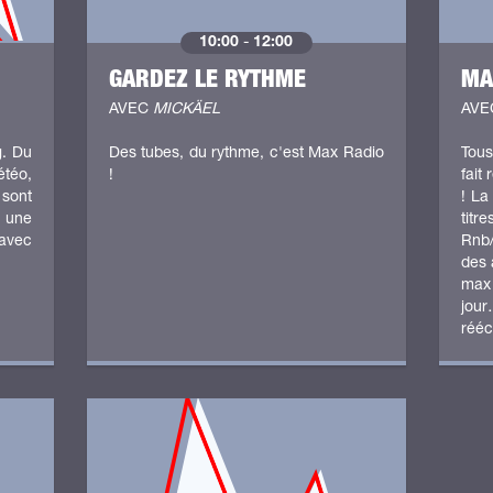
10:00
-
12:00
GARDEZ LE RYTHME
MA
AVEC
MICKÄEL
AV
g. Du
Des tubes, du rythme, c'est Max Radio
Tous
étéo,
!
fait
 sont
! La
 une
titr
avec
Rnb
des 
max
jou
rééc