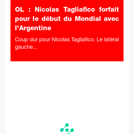
OL : Nicolas Tagliafico forfait
pour le début du Mondial avec
l'Argentine
Coup dur pour Nicolas Tagliafico. Le latéral
gauche...