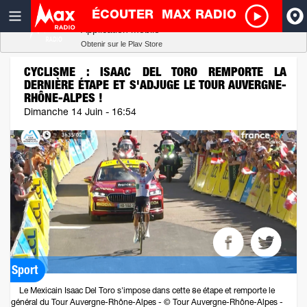
ÉCOUTER
MAX RADIO
Radio SCOOP
A
Télécharger
Application mobile
Obtenir sur le Play Store
I
CYCLISME : ISAAC DEL TORO REMPORTE LA
DERNIÈRE ÉTAPE ET S'ADJUGE LE TOUR AUVERGNE-
RHÔNE-ALPES !
R
Dimanche 14 Juin - 16:54
H
P
Sport
Le Mexicain Isaac Del Toro s'impose dans cette 8e étape et remporte le
général du Tour Auvergne-Rhône-Alpes - © Tour Auvergne-Rhône-Alpes -