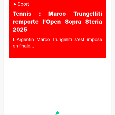
►Sport
Tennis : Marco Trungelliti
remporte l'Open Sopra Steria
2025
L'Argentin Marco Trungelliti s'est imposé
en finale...