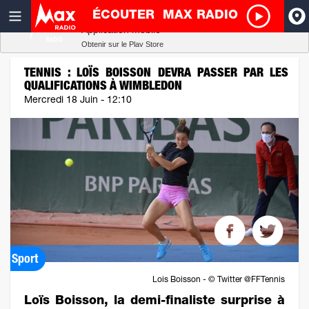
ÉCOUTER
MAX RADIO
Radio SCOOP
A
Télécharger
Application mobile
Obtenir sur le Play Store
I
TENNIS : LOÏS BOISSON DEVRA PASSER PAR LES
QUALIFICATIONS À WIMBLEDON
R
Mercredi 18 Juin - 12:10
H
P
Sport
Lois Boisson - © Twitter @FFTennis
Loïs Boisson, la demi-finaliste surprise à