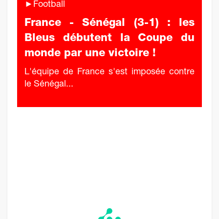
►Football
France - Sénégal (3-1) : les
Bleus débutent la Coupe du
monde par une victoire !
L'équipe de France s'est imposée contre
le Sénégal...