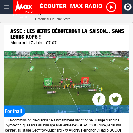
ÉCOUTER
MAX RADIO
Radio SCOOP
A
Télécharger
Application mobile
Obtenir sur le Play Store
I
ASSE : LES VERTS DÉBUTERONT LA SAISON... SANS
LEURS KOPS !
R
Mercredi 17 Juin - 07:07
H
P
Football
La commission de discipline a notamment sanctionné l'usage d'engins
pyrotechniques lors du barrage aller entre l'ASSE et l'OGC Nice, le 26 mai
dernier, au stade Geoffroy-Guichard - © Audrey Perrichon / Radio SCOOP